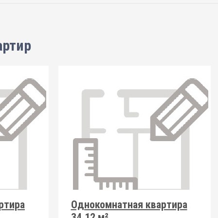
артир
ртира
Однокомнатная квартира
34.12 м²