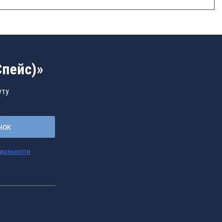
Спейс)»
уту
нок
циальности