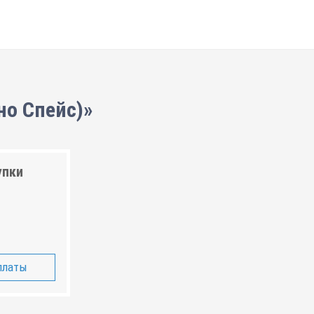
но Спейс)»
упки
платы