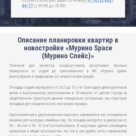
получить консультацию по номеру
+7 (812) 602-
44-77
(с 09:00 до 20:00)
Описание планировки квартир в
новостройке «Мурино Space
(Мурино Спейс)»
Типичный для проектов комфорт-класса ассортимент базовых
планировок от студий до трехкомнатных в ЖК «Мурино Space»
разнообразен и представлен 26 типами конфигураций.
Площадь студий варьируется от 24,3 до 31,6 м². Благодаря демократичным
ценам и выигрышному расположению в 30 минутах от центра города на
общественном транспорте данные планировки оптимальны как стартовая
площадка для учащихся вузов или начала карьеры.
Однокомнатные и двухкомнатные квартиры оцениваются как оптимальное
решения для молодых семейных пар. Их площадь находится в диапазоне от
30 – 46,4 м² и 54 –57,6 м² соответственно. В квартирах удачно совмещены
приватные и общие пространства, так что в них удобно жить с маленькими