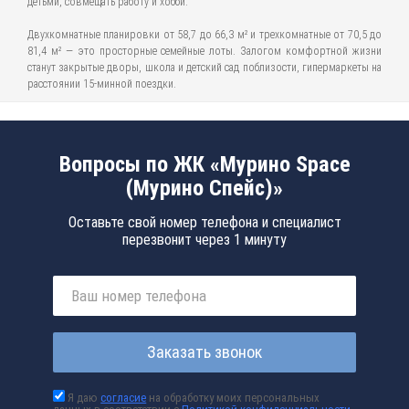
детьми, совмещать работу и хобби.
Двухкомнатные планировки от 58,7 до 66,3 м² и трехкомнатные от 70,5 до
81,4 м² — это просторные семейные лоты. Залогом комфортной жизни
станут закрытые дворы, школа и детский сад поблизости, гипермаркеты на
расстоянии 15-минной поездки.
Вопросы по ЖК «Мурино Space
(Мурино Спейс)»
Оставьте свой номер телефона и специалист
перезвонит через 1 минуту
Заказать звонок
Я даю
согласие
на обработку моих персональных