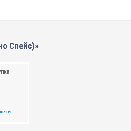
но Спейс)»
упки
платы