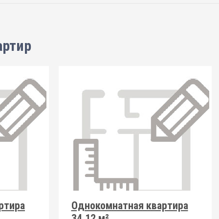
артир
ртира
Однокомнатная квартира
34.12 м²