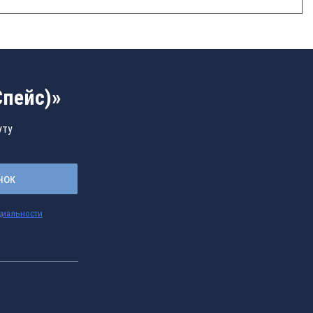
Спейс)»
уту
нок
циальности