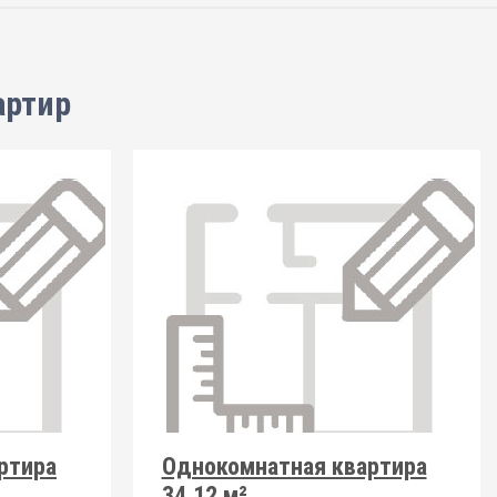
артир
ртира
Однокомнатная квартира
34.12 м²