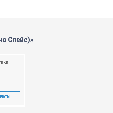
но Спейс)»
упки
платы