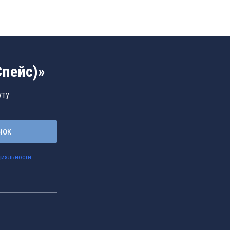
Спейс)»
уту
нок
циальности