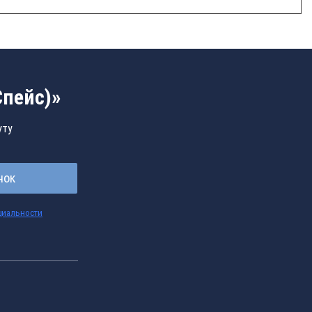
Спейс)»
уту
нок
циальности