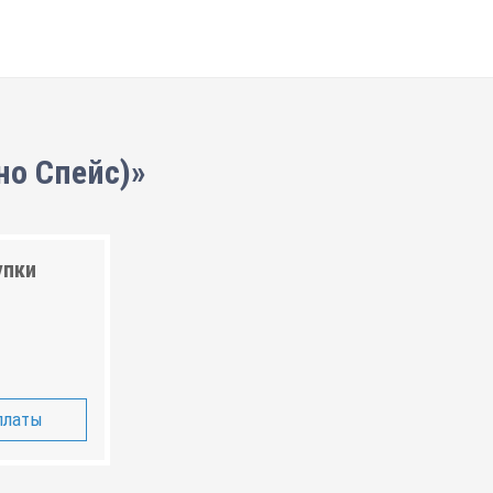
но Спейс)»
упки
платы