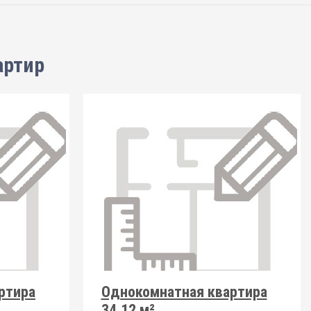
артир
ртира
Однокомнатная квартира
34.12 м²