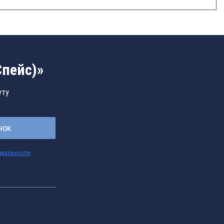
Спейс)»
уту
нок
циальности