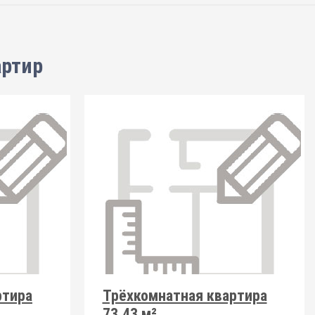
артир
ртира
Трёхкомнатная квартира
73.43 м²