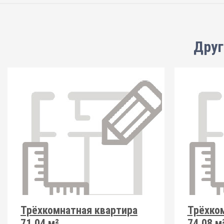
Друг
Трёхкомнатная квартира
Трёхко
71.04 м²
74.08 м