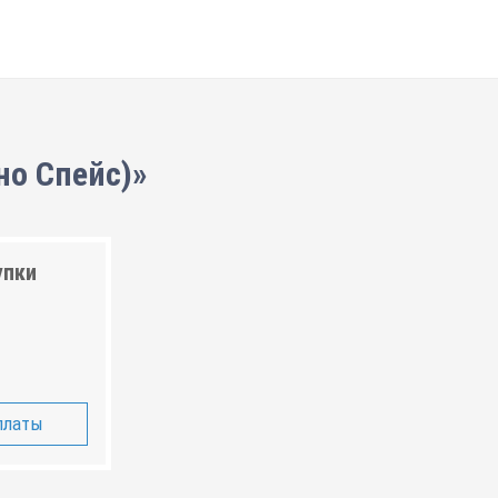
но Спейс)»
упки
платы