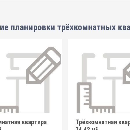
ие планировки
трёхкомнатных кв
мнатная квартира
Трёхкомнатная ква
²
74.42 м²