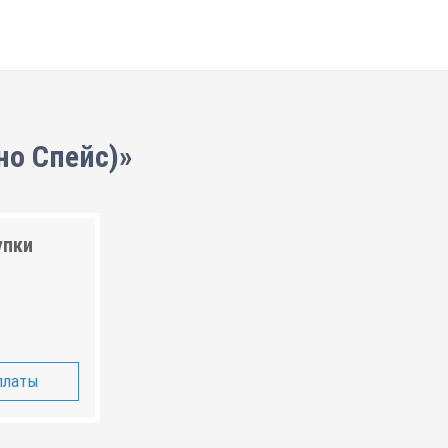
но Спейс)»
упки
платы