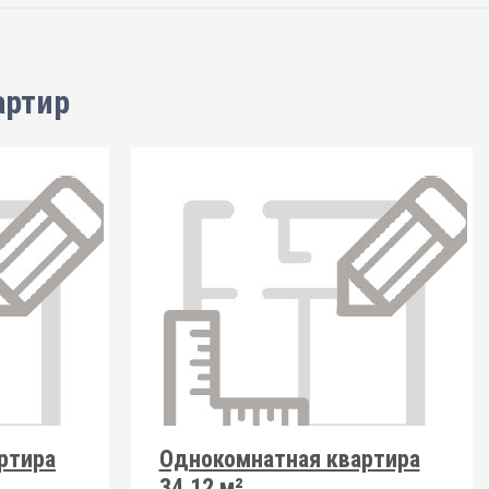
артир
ртира
Однокомнатная квартира
34.12 м²