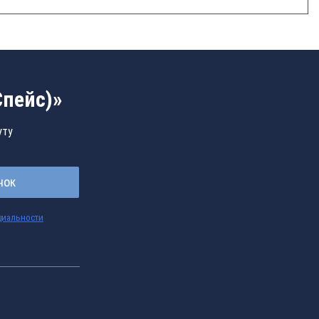
Спейс)»
уту
нок
циальности