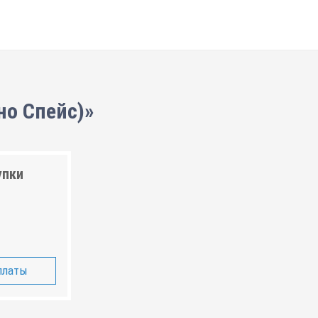
но Спейс)»
упки
платы