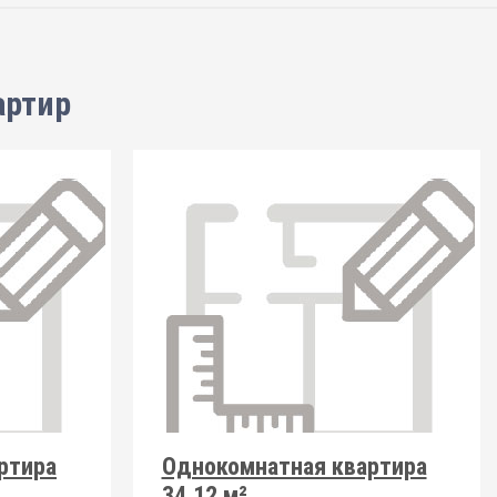
артир
ртира
Однокомнатная квартира
34.12 м²