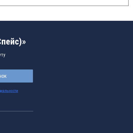
Спейс)»
уту
нок
циальности