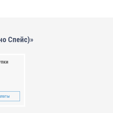
но Спейс)»
упки
платы