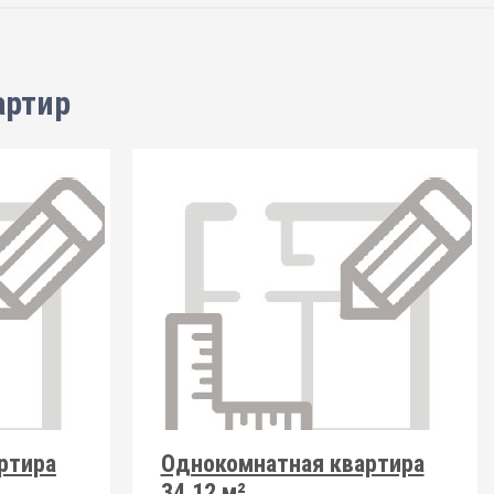
артир
ртира
Однокомнатная квартира
34.12 м²