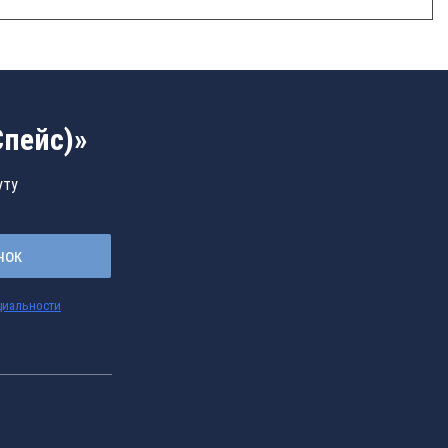
Спейс)»
уту
нок
циальности