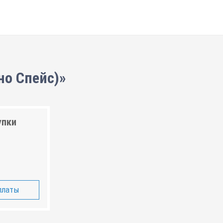
но Спейс)»
упки
платы