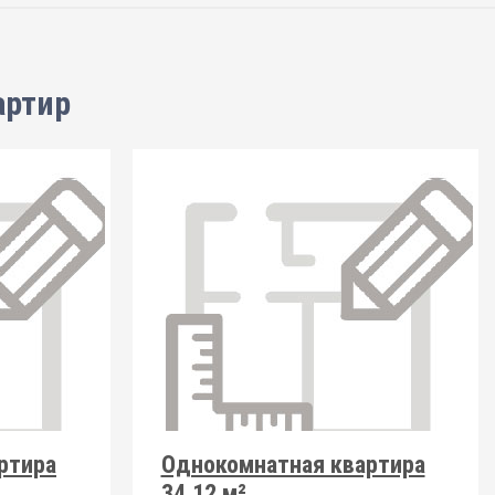
артир
ртира
Однокомнатная квартира
34.12 м²