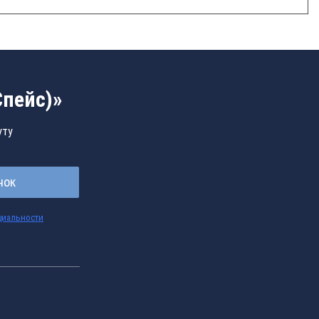
Спейс)»
уту
нок
циальности