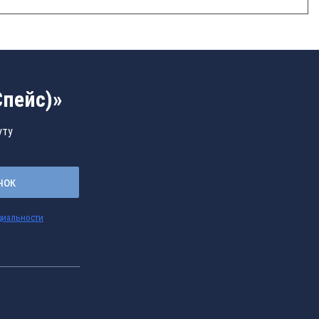
Спейс)»
уту
нок
циальности