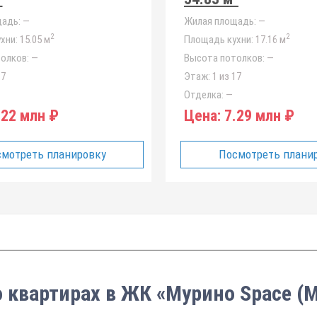
адь:
—
Жилая площадь:
—
2
2
хни:
15.05 м
Площадь кухни:
17.16 м
олков:
—
Высота потолков:
—
17
Этаж:
1 из 17
Отделка:
—
22 млн ₽
Цена:
7.29 млн ₽
мотреть планировку
Посмотреть плани
о квартирах в ЖК «Мурино Space (