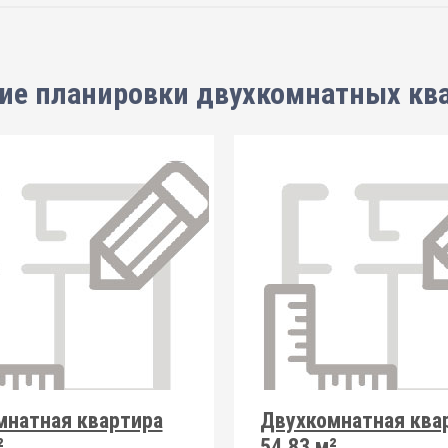
ие планировки
двухкомнатных кв
мнатная квартира
Двухкомнатная ква
²
54.83 м²