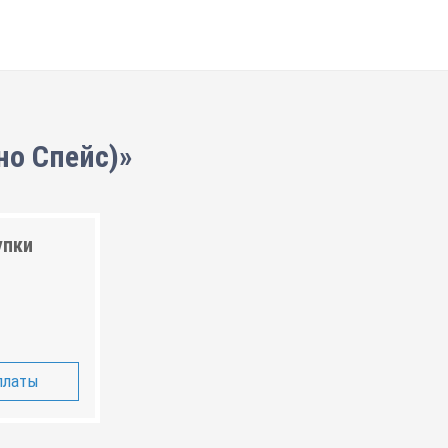
но Спейс)»
упки
платы