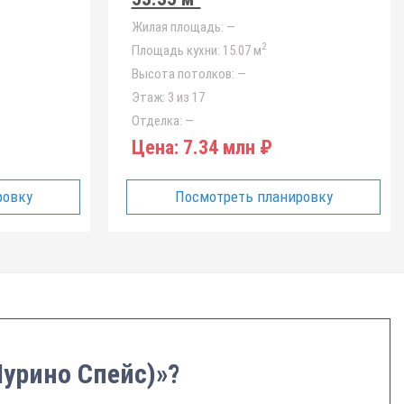
Жилая площадь:
—
2
Площадь кухни:
15.07 м
Высота потолков:
—
Этаж:
3 из 17
Отделка:
—
Цена:
7.34 млн ₽
ровку
Посмотреть планировку
Мурино Спейс)»?